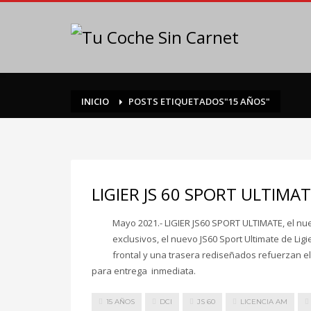
INICIO
POSTS ETIQUETADOS"15 AÑOS"
LIGIER JS 60 SPORT ULTIMAT
Mayo 2021.- LIGIER JS60 SPORT ULTIMATE, el nu
exclusivos, el nuevo JS60 Sport Ultimate de Li
frontal y una trasera rediseñados refuerzan e
para entrega inmediata.
15 AÑOS
DCI
JS 60
LICENCIA AM