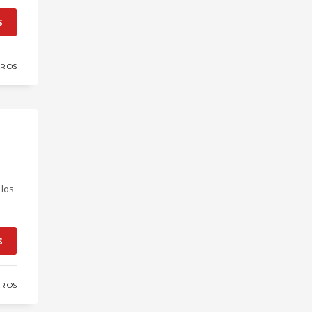
S
RIOS
 los
S
RIOS