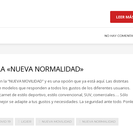
LEER MÁ
NO HAY COMENTA
 LA «NUEVA NORMALIDAD»
n la “NUEVA MOVILIDAD” y es una opción que ya está aquí. Las distintas
modelos que responden a todos los gustos de los diferentes usuarios.
arnet de estilo deportivo, estilo convencional, SUV, comerciales…. Sólo
mejor se adapte a tus gustos y necesidades. La seguridad ante todo. Ponl
OVID 19
LIGIER
NUEVA MOVILIDAD
NUEVA NORMALIDAD