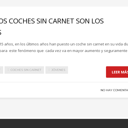
OS COCHES SIN CARNET SON LOS
S
 años, en los últimos años han puesto un coche sin carnet en su vida dia
 para este fenómeno que cada vez va en mayor aumento y seguramente
T
COCHES SIN CARNET
JÓVENES
LEER MÁ
NO HAY COMENTA