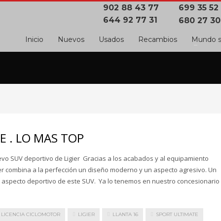
902 88 43 77
699 35 52
644 92 77 31
680 27 30
Inicio
Nuevos
Usados
Recambios
Mundo s
E . LO MAS TOP
evo SUV deportivo de Ligier Gracias a los acabados y al equipamiento
gier combina a la perfección un diseño moderno y un aspecto agresivo. Un
l aspecto deportivo de este SUV. Ya lo tenemos en nuestro concesionario
LICENCIA CICLOMOTOR
LIGIER
LLANTA 16
SPORT ULTIMATE