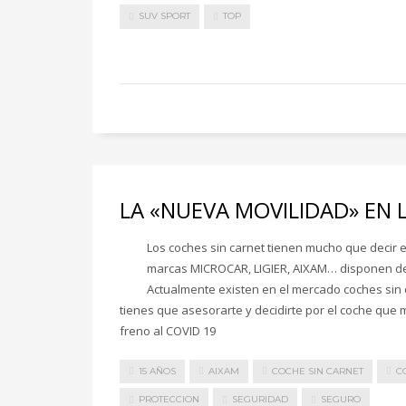
SUV SPORT
TOP
LA «NUEVA MOVILIDAD» EN
Los coches sin carnet tienen mucho que decir e
marcas MICROCAR, LIGIER, AIXAM… disponen de 
Actualmente existen en el mercado coches sin c
tienes que asesorarte y decidirte por el coche que 
freno al COVID 19
15 AÑOS
AIXAM
COCHE SIN CARNET
C
PROTECCION
SEGURIDAD
SEGURO