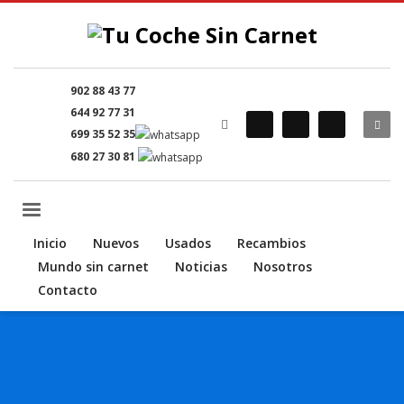
902 88 43 77
644 92 77 31
699 35 52 35
680 27 30 81
Inicio
Nuevos
Usados
Recambios
Mundo sin carnet
Noticias
Nosotros
Contacto