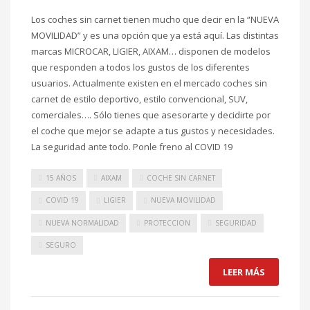
Los coches sin carnet tienen mucho que decir en la “NUEVA
MOVILIDAD” y es una opción que ya está aquí. Las distintas
marcas MICROCAR, LIGIER, AIXAM… disponen de modelos
que responden a todos los gustos de los diferentes
usuarios. Actualmente existen en el mercado coches sin
carnet de estilo deportivo, estilo convencional, SUV,
comerciales…. Sólo tienes que asesorarte y decidirte por
el coche que mejor se adapte a tus gustos y necesidades.
La seguridad ante todo. Ponle freno al COVID 19
15 AÑOS
AIXAM
COCHE SIN CARNET
COVID 19
LIGIER
NUEVA MOVILIDAD
NUEVA NORMALIDAD
PROTECCION
SEGURIDAD
SEGURO
LEER MÁS