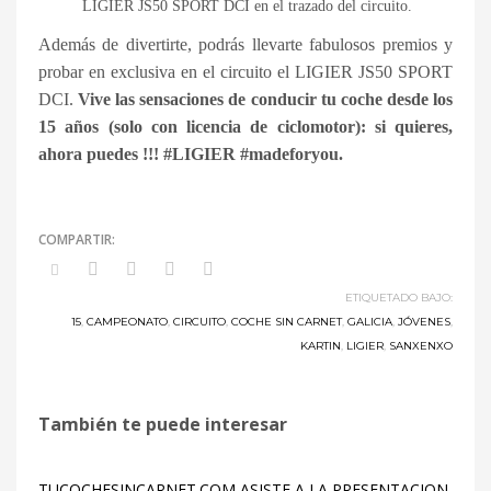
LIGIER JS50 SPORT DCI en el trazado del circuito.
Además de divertirte, podrás llevarte fabulosos premios y
probar en exclusiva en el circuito el LIGIER JS50 SPORT
DCI.
Vive las sensaciones de conducir tu coche desde los
15 años (solo con licencia de ciclomotor): si quieres,
ahora puedes !!! #LIGIER #madeforyou.
ETIQUETADO BAJO:
15
,
CAMPEONATO
,
CIRCUITO
,
COCHE SIN CARNET
,
GALICIA
,
JÓVENES
,
KARTIN
,
LIGIER
,
SANXENXO
También te puede interesar
TUCOCHESINCARNET.COM ASISTE A LA PRESENTACION