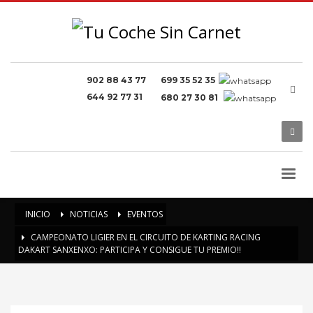
902 88 43 77
699 35 52 35
644 92 77 31
680 27 30 81
INICIO
NOTICIAS
EVENTOS
CAMPEONATO LIGIER EN EL CIRCUITO DE KARTING RACING
DAKART SANXENXO: PARTICIPA Y CONSIGUE TU PREMIO!!