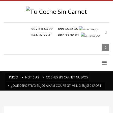
902 88 43 77
699 35 52 35
644 92 77 31
680 27 30 81
INICIO
NOTICIAS
COCHES SIN CARNET NUEVOS
¿QUE DEPORTIVO ELIJO? AIXAM COUPE GTI VS LIGIER JS50 SPORT