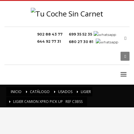
902 88 43 77
699 35 52 35
644 92 77 31
680 27 30 81
INICIO
CATÁLOGO
USADOS
LIGIER
LIGIER CAMION XPRO PICK UP REF C3BSS