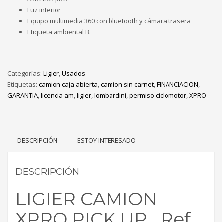
Luz interior
Equipo multimedia 360 con bluetooth y cámara trasera
Etiqueta ambiental B.
Categorías:
Ligier
,
Usados
Etiquetas:
camion caja abierta
,
camion sin carnet
,
FINANCIACION
,
GARANTIA
,
licencia am
,
ligier
,
lombardini
,
permiso ciclomotor
,
XPRO
DESCRIPCIÓN
ESTOY INTERESADO
DESCRIPCIÓN
LIGIER CAMION
XPRO PICK UP Ref