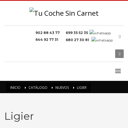
902 88 43 77
699 35 52 35
644 92 77 31
680 27 30 81
INICIO
CATÁLOGO
NUEVOS
LIGIER
Ligier