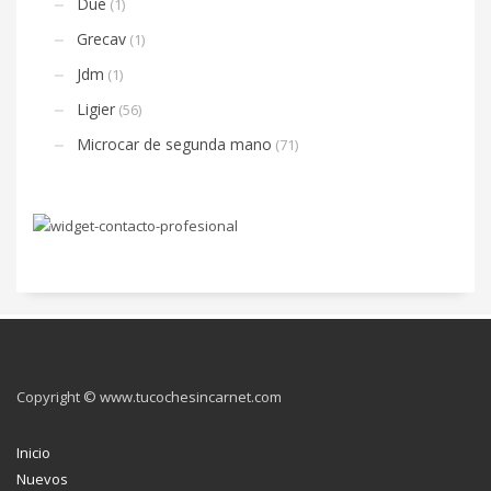
Due
(1)
Grecav
(1)
Jdm
(1)
Ligier
(56)
Microcar de segunda mano
(71)
Copyright © www.tucochesincarnet.com
Inicio
Nuevos