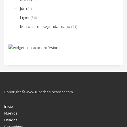
Jdm
(1)
Ligier
(56)
Microcar de segunda mano
(71)
Copyright © www.tucochesincarnet.com
Inicio
Nuevos
Usados
Recambios