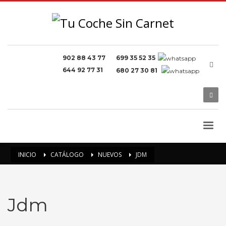
902 88 43 77
699 35 52 35
644 92 77 31
680 27 30 81
INICIO
CATÁLOGO
NUEVOS
JDM
Jdm