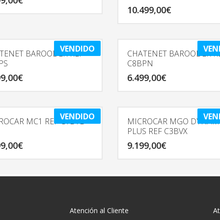
99,00
€
10.499,00
€
VENDIDO
VEN
TENET BAROODER REF
CHATENET BAROODER R
PS
C8BPN
99,00
€
6.499,00
€
VENDIDO
VEN
ROCAR MC1 REF C1BTL
MICROCAR MGO DYNAM
PLUS REF C3BVX
99,00
€
9.199,00
€
Atención al Cliente
At