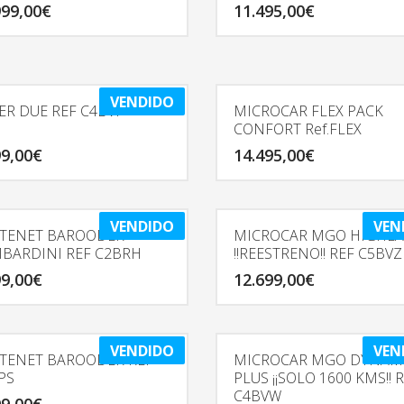
999,00
€
11.495,00
€
VENDIDO
IER DUE REF C4BVF
MICROCAR FLEX PACK
CONFORT Ref.FLEX
99,00
€
14.495,00
€
VENDIDO
VEN
TENET BAROODER
MICROCAR MGO HIGHL
BARDINI REF C2BRH
!!REESTRENO!! REF C5BVZ
99,00
€
12.699,00
€
VENDIDO
VEN
TENET BAROODER REF
MICROCAR MGO DYNAM
PS
PLUS ¡¡SOLO 1600 KMS!! 
C4BVW