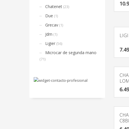
10.
Chatenet
(23)
Due
(1)
Grecav
(1)
Jdm
(1)
LIG
Ligier
(56)
7.4
Microcar de segunda mano
(71)
CHA
LOM
6.4
CHA
C8B