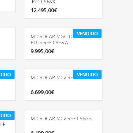
Ref. C5BVX
12.495,00
€
VENDIDO
MICROCAR MGO DYNAMIC
PLUS REF C9BVW
9.995,00
€
DIDO
VENDIDO
AND
MICROCAR MC2 REF C4BST
6.699,00
€
DIDO
IC
MICROCAR MC2 REF C9BSB
REF