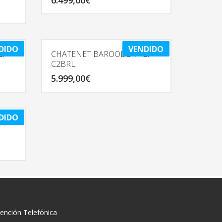
6.499,00
€
DIDO
VENDIDO
EF
CHATENET BAROODER REF
C2BRL
5.999,00
€
DIDO
IC
ención Telefónica