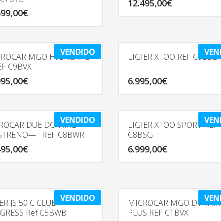
12.495,00
€
699,00
€
VENDIDO
VEN
ROCAR MGO HIGHLAND
LIGIER XTOO REF C9BSZ
EF C9BVX
995,00
€
6.995,00
€
VENDIDO
VEN
ROCAR DUE DCI AIRE—
LIGIER XTOO SPORT REF
STRENO— REF C8BWR
C8BSG
495,00
€
6.999,00
€
VENDIDO
VEN
ER JS 50 C CLUB
MICROCAR MGO DYNAM
GRESS Ref C5BWB
PLUS REF C1BVX