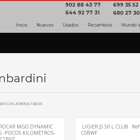
902 88 43 77
699 35 52
644 92 77 31
680 27 30
Inicio
Nuevos
Usados
Recambios
Mundo s
mbardini
DO LOS 26 RESULTADOS
ROCAR MGO DYNAMIC
LIGIER JS 50 L CLUB Ref
S -POCOS KILOMETROS-
C0BWF
 C1BVZ