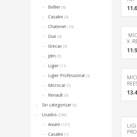
Bellier
(6)
11.
Casalini
(4)
Chatenet
(10)
MIC
Due
(0)
X R
Grecav
(0)
11.
Jdm
(0)
Ligier
(11)
Ligier Professional
(3)
MIC
REE
Microcar
(5)
13.
Renault
(0)
Sin categorizar
(6)
Usados
(286)
Aixam
(131)
LIGI
PRO
Casalini
(1)