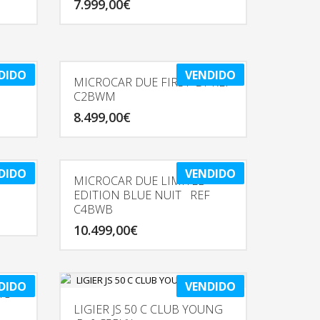
7.999,00
€
DIDO
VENDIDO
MICROCAR DUE FIRST GT REF
C2BWM
8.499,00
€
DIDO
VENDIDO
MICROCAR DUE LIMITED
EDITION BLUE NUIT REF
C4BWB
10.499,00
€
DIDO
VENDIDO
IC
LIGIER JS 50 C CLUB YOUNG