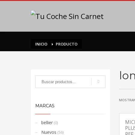
INICIO
PRODUCTO
lo
MOSTRAN
MARCAS
MIC
bellier
(0)
PLU
Nuevos
(56)
REF