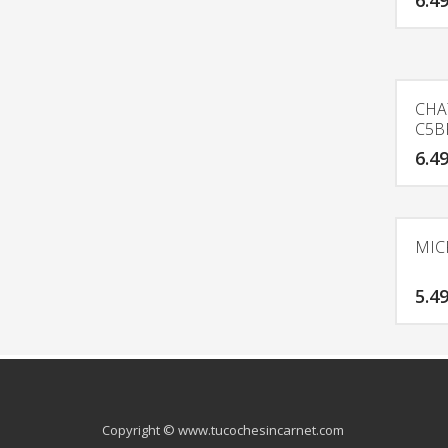
6.4
CHA
C5B
6.4
MIC
5.4
Copyright © www.tucochesincarnet.com