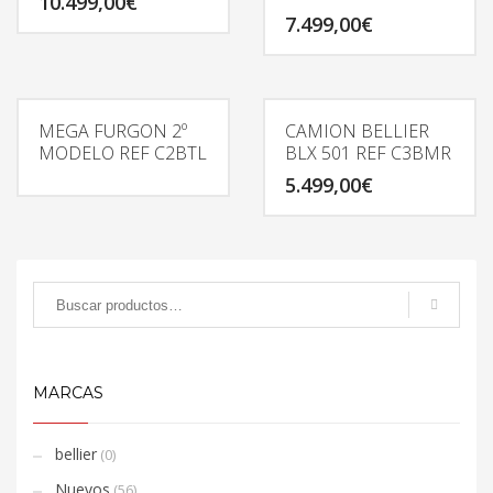
10.499,00
€
7.499,00
€
MEGA FURGON 2º
CAMION BELLIER
MODELO REF C2BTL
BLX 501 REF C3BMR
5.499,00
€
MARCAS
bellier
(0)
Nuevos
(56)