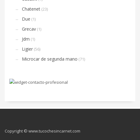
Chatenet
(23)
Due
(1)
Grecav
(1)
Jdm
(1)
Ligier
(56)
Microcar de segunda mano
(71)
Copyright © www.tucochesincarnet.com