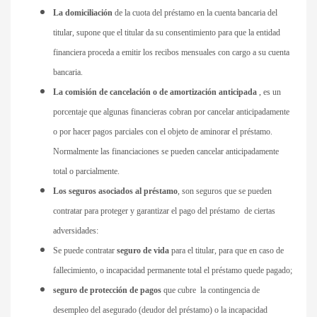
La domiciliación
de la cuota del préstamo en la cuenta bancaria del
titular, supone que el titular da su consentimiento para que la entidad
financiera proceda a emitir los recibos mensuales con cargo a su cuenta
bancaria.
La comisión de cancelación o de amortización anticipada
, es un
porcentaje que algunas financieras cobran por cancelar anticipadamente
o por hacer pagos parciales con el objeto de aminorar el préstamo.
Normalmente las financiaciones se pueden cancelar anticipadamente
total o parcialmente.
Los seguros asociados al préstamo
, son seguros que se pueden
contratar para proteger y garantizar el pago del préstamo de ciertas
adversidades:
Se puede contratar
seguro de vida
para el titular, para que en caso de
fallecimiento, o incapacidad permanente total el préstamo quede pagado;
seguro de protección de pagos
que cubre la contingencia de
desempleo del asegurado (deudor del préstamo) o la incapacidad