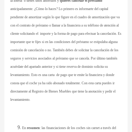
la lotería o tienes unos ahorrillos y
quieres cancelar el préstamo
anticipadamente. ¿Cómo lo haces? Lo primero es informarte del capital
pendiente de amortizar según lo que figure en el cuadro de amortización que va
con el contrato de préstamo o llamar a la financiera a su teléfono de atención al
cliente solicitando el importe y la forma de pago para efectuar la cancelación. Es
importante que te fijes si en las condiciones del préstamo se estipulaba alguna
comisión de cancelación o no. También debes de solicitar la cancelación de los
seguros y servicios asociados al préstamo que se cancela. Por último también
acuérdate del apartado anterior y si tiene reserva de dominio solicita su
levantamiento. Esto es una carta de pago que te emite la financiera y donde
consta que el coche ya ha sido abonado totalmente. Con esta carta puedes ir
directamente al Registro de Bienes Muebles que tiene la anotación y pedir el
levantamiento.
En
resumen
: las financiaciones de los coches sin carnet a través del