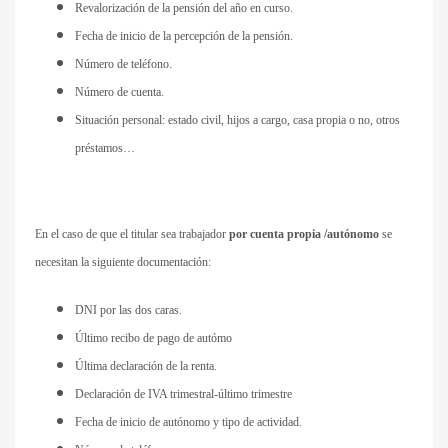
Revalorización de la pensión del año en curso.
Fecha de inicio de la percepción de la pensión.
Número de teléfono.
Número de cuenta.
Situación personal: estado civil, hijos a cargo, casa propia o no, otros
préstamos…
En el caso de que el titular sea trabajador
por cuenta propia /autónomo
se
necesitan la siguiente documentación:
DNI por las dos caras.
Último recibo de pago de autómo
Última declaración de la renta.
Declaración de IVA trimestral-último trimestre
Fecha de inicio de autónomo y tipo de actividad.