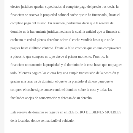
efectos jurídicos quedan supeditados al completo pago del precio , es decir, la
financiera se reserva la propiedad sobre el coche que te ha financiado , hasta el
completo pago del mismo. En resumen, podríamos decir que la reserva de
dominio es la herramienta jurídica mediante la cual, la entidad que te financia el
coche no te cederá plenos derechos sobre el coche vendida hasta que no le
pagues hasta el último céntimo. Existe la falsa creencia que en una compraventa
a plazos lo que compres es tuyo desde el primer momento. Pues no, la
financiera no transmite la propiedad y el dominio de la cosa hasta que no pagues
todo. Mientras pagues las cuotas hay una simple transmisión de la posesión y
gracias a la reserva de dominio, el que te ha prestado el dinero para que te
compres el coche sigue conservando el dominio sobre la cosa y todas las
facultades anejas de conservación y defensa de su derecho.
Esta reserva de dominio se registra en el REGISTRO DE BIENES MUEBLES
de la localidad donde se matriculó el vehículo.