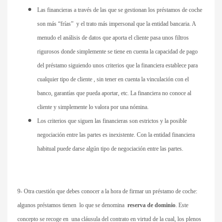
Las financieras a través de las que se gestionan los préstamos de coche
son más “frías” y el trato más impersonal que la entidad bancaria. A
menudo el análisis de datos que aporta el cliente pasa unos filtros
rigurosos donde simplemente se tiene en cuenta la capacidad de pago
del préstamo siguiendo unos criterios que la financiera establece para
cualquier tipo de cliente , sin tener en cuenta la vinculación con el
banco, garantías que pueda aportar, etc. La financiera no conoce al
cliente y simplemente lo valora por una nómina.
Los criterios que siguen las financieras son estrictos y la posible
negociación entre las partes es inexistente. Con la entidad financiera
habitual puede darse algún tipo de negociación entre las partes.
9- Otra cuestión que debes conocer a la hora de firmar un préstamo de coche:
algunos préstamos tienen lo que se denomina
reserva de dominio
. Este
concepto se recoge en una cláusula del contrato en virtud de la cual,
los plenos