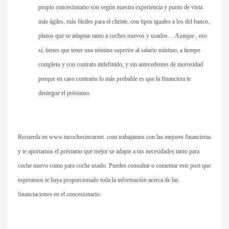
propio concesionario son según nuestra experiencia y punto de vista:
más ágiles, más fáciles para el cliente, con tipos iguales a los del banco,
plazos que se adaptan tanto a coches nuevos y usados… Aunque , eso
sí, tienes que tener una nómina superior al salario mínimo, a tiempo
completo y con contrato indefinido, y sin antecedentes de morosidad
porque en caso contrario lo más probable es que la financiera te
deniegue el préstamo.
Recuerda en www.tucochesincarnet .com trabajamos con las mejores financieras
y te aportamos el préstamo que mejor se adapte a tus necesidades tanto para
coche nuevo como para coche usado. Puedes consultar o comentar este post que
esperamos te haya proporcionado toda la información acerca de las
financiaciones en el concesionario.