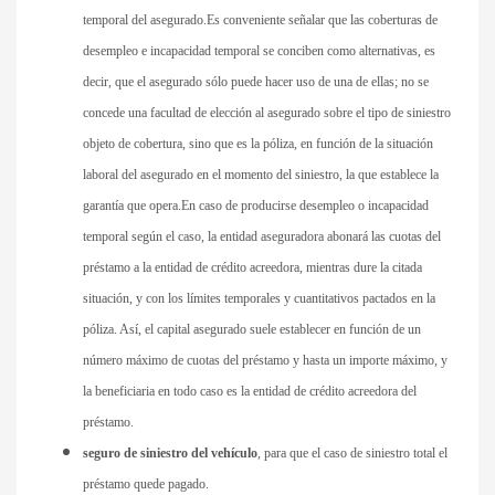
temporal del asegurado.Es conveniente señalar que las coberturas de
desempleo e incapacidad temporal se conciben como alternativas, es
decir, que el asegurado sólo puede hacer uso de una de ellas; no se
concede una facultad de elección al asegurado sobre el tipo de siniestro
objeto de cobertura, sino que es la póliza, en función de la situación
laboral del asegurado en el momento del siniestro, la que establece la
garantía que opera.En caso de producirse desempleo o incapacidad
temporal según el caso, la entidad aseguradora abonará las cuotas del
préstamo a la entidad de crédito acreedora, mientras dure la citada
situación, y con los límites temporales y cuantitativos pactados en la
póliza. Así, el capital asegurado suele establecer en función de un
número máximo de cuotas del préstamo y hasta un importe máximo, y
la beneficiaria en todo caso es la entidad de crédito acreedora del
préstamo.
seguro de siniestro del vehículo
, para que el caso de siniestro total el
préstamo quede pagado.