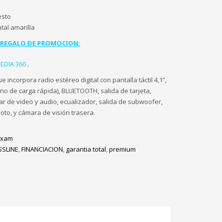
esto
tal amarilla
 REGALO DE PROMOCION:
DIA 360 ,
incorpora radio estéreo digital con pantalla táctil 4,1”,
no de carga rápida), BLUETOOTH, salida de tarjeta,
iar de video y audio, ecualizador, salida de subwoofer,
oto, y cámara de visión trasera.
ixam
SLINE
,
FINANCIACION
,
garantia total
,
premium