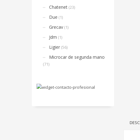
Chatenet
(23)
Due
(1)
Grecav
(1)
Jdm
(1)
Ligier
(56)
Microcar de segunda mano
(71)
DESC