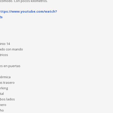
 cómodo. Con pocos kilómetros.
ttps://www.youtube.com/watch?
2s
inio 14
izado con mando
tricos
les en puertas
térmica
as trasero
rking
tal
bos lados
hero
cho