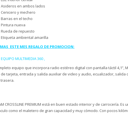
Asideros en ambos lados
Cenicero y mechero
Barras en el techo
Pintura nueva
Rueda de repuesto
Etiqueta ambiental amarilla
EMAS ESTE MES REGALO DE PROMOCION:
EQUIPO MULTIMEDIA 360 ,
pleto equipo que incorpora radio estéreo digital con pantalla táctil 4,1”,
 de tarjeta, entrada y salida auxiliar de video y audio, ecualizador, sali
 trasera.
XAM CROSSLINE PREMIUM está en buen estado interior y de carrocería. Es 
áculo como el maletero de gran capacidad y muy cómodo. Con pocos kilóm