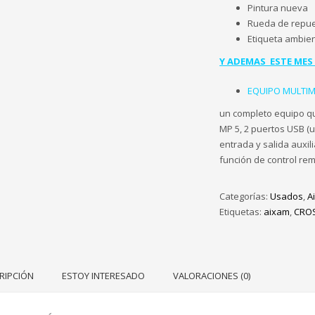
Pintura nueva
Rueda de repu
Etiqueta ambien
Y ADEMAS ESTE MES
EQUIPO MULTIME
un completo equipo que 
MP 5, 2 puertos USB (u
entrada y salida auxil
función de control rem
Categorías:
Usados
,
A
Etiquetas:
aixam
,
CROS
RIPCIÓN
ESTOY INTERESADO
VALORACIONES (0)