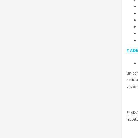
Y AD
un com
salida
visión
El AI
habit