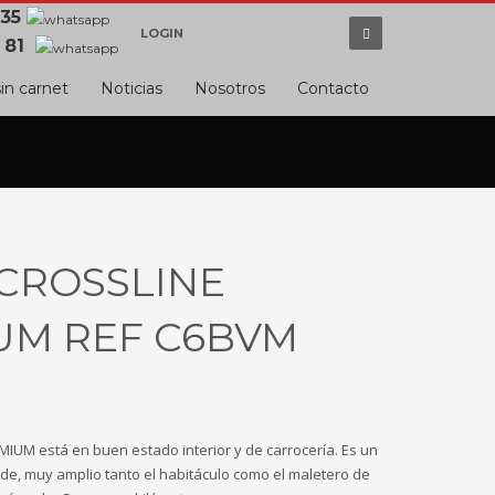
 35
LOGIN
 81
in carnet
Noticias
Nosotros
Contacto
 CROSSLINE
UM REF C6BVM
UM está en buen estado interior y de carrocería. Es un
e, muy amplio tanto el habitáculo como el maletero de