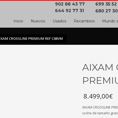
902 88 43 77
699 35 52
644 92 77 31
680 27 30
Inicio
Nuevos
Usados
Recambios
Mundo s
IXAM CROSSLINE PREMIUM REF C6BVM
AIXAM
PREMI
8.499,00
€
AIXAM CROSSLINE PREMI
coche de tamaño grand