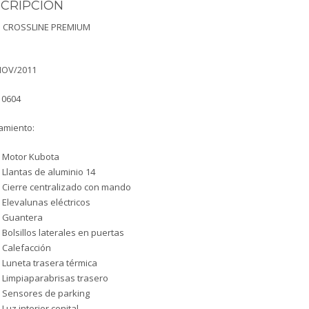
CRIPCIÓN
 CROSSLINE PREMIUM
NOV/2011
10604
amiento:
Motor Kubota
Llantas de aluminio 14
Cierre centralizado con mando
Elevalunas eléctricos
Guantera
Bolsillos laterales en puertas
Calefacción
Luneta trasera térmica
Limpiaparabrisas trasero
Sensores de parking
Luz interior cenital