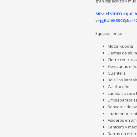
gran capacidad y muy
Mira el VIDEO aquí:
h
v=jgKUIVk3SCQ&t=1
Equipamiento:
Motor Kubota
Llantas de alum
Cierre central
Elevalunas eléc
Guantera
Bolsillos latera
Calefacción
Luneta trasera 
Limpiaparabris
Sensores de pa
Luz interior ceni
Asideros en am
Cenicero y mec
Barras en el te