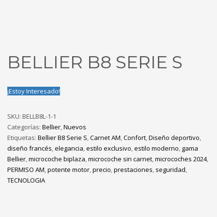
BELLIER B8 SERIE S
¡Estoy Interesado!
SKU:
BELLB8L-1-1
Categorías:
Bellier
,
Nuevos
Etiquetas:
Bellier B8 Serie S
,
Carnet AM
,
Confort
,
Diseño deportivo
,
diseño francés
,
elegancia
,
estilo exclusivo
,
estilo moderno
,
gama
Bellier
,
microcoche biplaza
,
microcoche sin carnet
,
microcoches 2024
,
PERMISO AM
,
potente motor
,
precio
,
prestaciones
,
seguridad
,
TECNOLOGIA