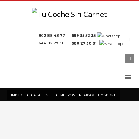
902 88 43 77
699 35 52 35
644 92 77 31
680 27 30 81
INICIO
CATÁLOGO
NUEVOS
AIXAM CITY SPORT