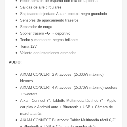
Reposabrazos de espuma con tela de tapicería
Salidas de aire circulares
Salpicadero injectado Aixam cockpit negro granulado
Sensores de aparcamiento traseros
Separador de carga
Spoiler trasero «GT» deportivo
Techo y montantes negros brillante
Toma 12V
Volante con inserciones cromadas
AUDIO:
AIXAM CONCERT 2 Altavoces: (2x300W máximo)
bicones.
AIXAM CONCERT 4 Altavoces: (2x370W máximo) woofers
+ tweeters
Aixam Connect 7″: Tablette Multimedia táctil de 7″ – Apple
car play o Androïd auto + Bluetooth + USB + Cámara de
marcha atrás
AIXAM CONNECT Bluetooth: Tablet Multimedia táctil 6,2″
+ Bluetooth + USB + Cámara de marcha atrás