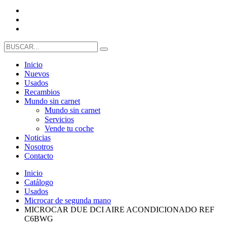
Inicio
Nuevos
Usados
Recambios
Mundo sin carnet
Mundo sin carnet
Servicios
Vende tu coche
Noticias
Nosotros
Contacto
Inicio
Catálogo
Usados
Microcar de segunda mano
MICROCAR DUE DCI AIRE ACONDICIONADO REF
C6BWG