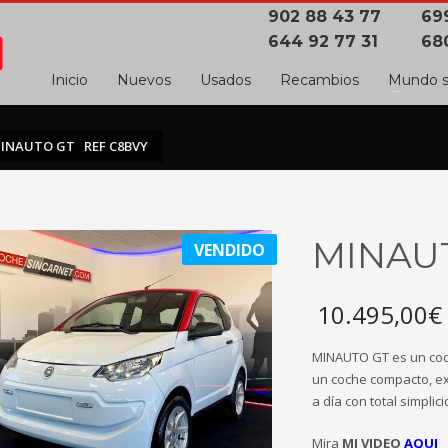
902 88 43 77
699
644 92 77 31
68
Inicio
Nuevos
Usados
Recambios
Mundo s
INAUTO GT REF C8BVY
MINAU
VENDIDO
10.495,00
€
MINAUTO GT es un coch
un coche compacto, exp
a día con total simplic
Mira
MI VIDEO
AQUI