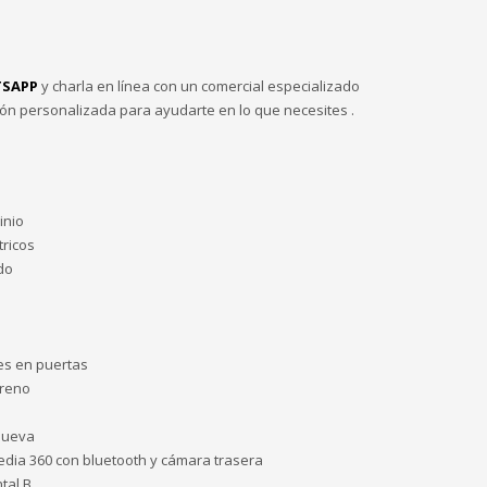
SAPP
y charla en línea con un comercial especializado
ión personalizada para ayudarte en lo que necesites .
inio
tricos
do
les en puertas
freno
 nueva
edia 360 con bluetooth y cámara trasera
tal B