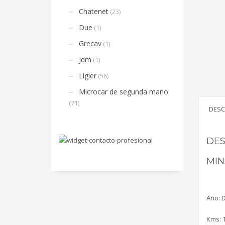
Chatenet
(23)
Due
(1)
Grecav
(1)
Jdm
(1)
Ligier
(56)
Microcar de segunda mano
(71)
DESC
DES
MIN
Año: D
Kms: 