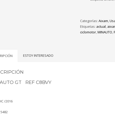
Categorías:
Aixam
,
Us
Etiquetas:
actual
,
aixa
ciclomotor
,
MINAUTO
,
ESTOY INTERESADO
RIPCIÓN
CRIPCIÓN
AUTO GT REF C8BVY
IC /2016
15482