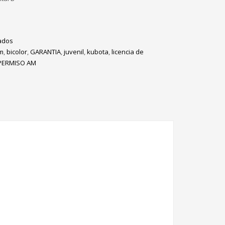
ados
m
,
bicolor
,
GARANTIA
,
juvenil
,
kubota
,
licencia de
PERMISO AM