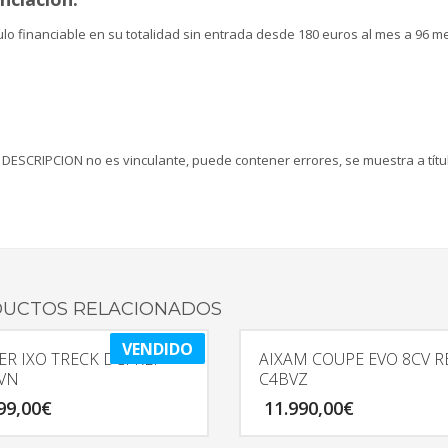
lo financiable en su totalidad sin entrada desde 180 euros al mes a 96 me
 DESCRIPCION no es vinculante, puede contener errores, se muestra a títu
UCTOS RELACIONADOS
VENDIDO
ER IXO TRECK DCI REF
AIXAM COUPE EVO 8CV R
VN
C4BVZ
99,00
€
11.990,00
€