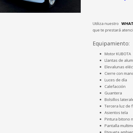
Utiliza nuestro
WHAT
que te prestará atenc
Equipamiento:
Motor KUBOTA
Llantas de alum
Elevalunas eléc
Cierre con man
Luces de día
Calefacción
Guantera
Bolsillos latera
Tercera luz de 
Asientos tela
Pintura bitono
Pantalla multim
Etiqueta ambien