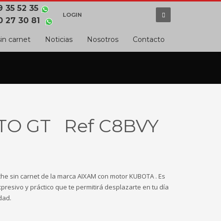
 35 52 35
LOGIN
0 27 30 81
in carnet
Noticias
Nosotros
Contacto
TO GT Ref C8BVY
e sin carnet de la marca AIXAM con motor KUBOTA . Es
resivo y práctico que te permitirá desplazarte en tu día
idad.