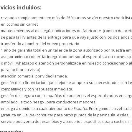
vicios incluidos:
revisado completamente en más de 250 puntos según nuestro check list 
en coches sin carnet .
mantenimientos al día según indicaciones de fabricante (cambio de aceite 
se pasa la ITV antes de la entrega para que vaya justo con los dos años 
transferido a nombre del nuevo propietario
1 año de garantía total en un taller de la zona autorizado por nuestra em
asesoramiento comercial integral por personal especialista en coches sin 
o móvil , whatsapp o atención personalizada en nuestro concesionario a
para facilitar su visita)
atención comercial por videollamada.
gestión de la financiación que mejor se adapte a sus necesidades con l
competitivos y con respuesta inmediata.
gestión del seguro con compañías de primer nivel especializadas en segur
ampliado , a todo riesgo , para conductores menores)
entrega a domicilio a cualquier punto de España. Entregamos su vehículo
(gratuita en Galicia- consultar para otros puntos de la península e islas).
servicio postventa de recambios y accesorios específicos para coches sin
nciación: