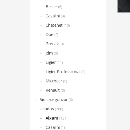
Bellier
(6)
Casalini
(4)
Chatenet
(10)
Due
(0)
Grecav
(0)
Jdm
(0)
Ligier
(11)
Ligier Professional
(3)
Microcar
(5)
Renault
(0)
Sin categorizar
(6)
Usados
(286)
Aixam
(131)
Casalini
(1)