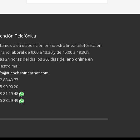
ención Telefónica
tamos a su disposición en nuestra línea telefónica en
rario laboral de 9:00 a 13:30 y de 15:00 a 19:30h.
las 24 horas del día los 365 días del año online en
estro mail:
fo@tucochesincarnet.com
2 88 43 77
5 90 90 20
9 81 19 48
5 28 59 49