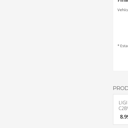
Vehícu
* Esta
PROD
LIGI
C2B
8.9