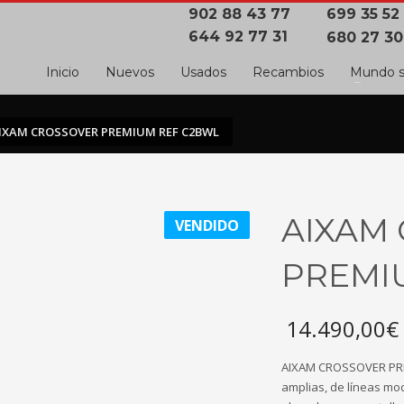
902 88 43 77
699 35 52
644 92 77 31
680 27 30
Inicio
Nuevos
Usados
Recambios
Mundo s
IXAM CROSSOVER PREMIUM REF C2BWL
AIXAM
VENDIDO
PREMI
14.490,00
€
AIXAM CROSSOVER PRE
amplias, de líneas mo