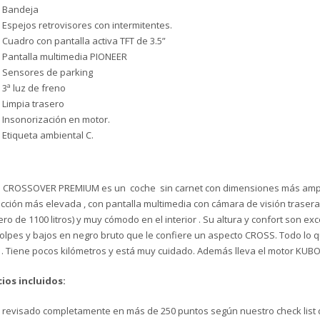
Bandeja
Espejos retrovisores con intermitentes.
Cuadro con pantalla activa TFT de 3.5”
Pantalla multimedia PIONEER
Sensores de parking
3ª luz de freno
Limpia trasero
Insonorización en motor.
Etiqueta ambiental C.
 CROSSOVER PREMIUM es un coche sin carnet con dimensiones más amplia
cción más elevada , con pantalla multimedia con cámara de visión traser
ro de 1100 litros) y muy cómodo en el interior . Su altura y confort son 
olpes y bajos en negro bruto que le confiere un aspecto CROSS. Todo lo 
. Tiene pocos kilómetros y está muy cuidado. Además lleva el motor KUBOT
cios incluidos:
revisado completamente en más de 250 puntos según nuestro check list 