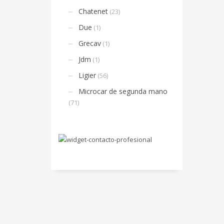
Chatenet
(23)
Due
(1)
Grecav
(1)
Jdm
(1)
Ligier
(56)
Microcar de segunda mano
(71)