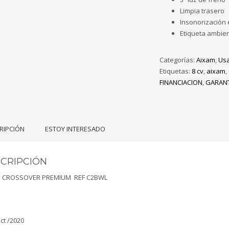
Limpia trasero
Insonorización 
Etiqueta ambien
Categorías:
Aixam
,
Us
Etiquetas:
8 cv
,
aixam
,
FINANCIACION
,
GARANT
RIPCIÓN
ESTOY INTERESADO
CRIPCIÓN
 CROSSOVER PREMIUM REF C2BWL
ct /2020