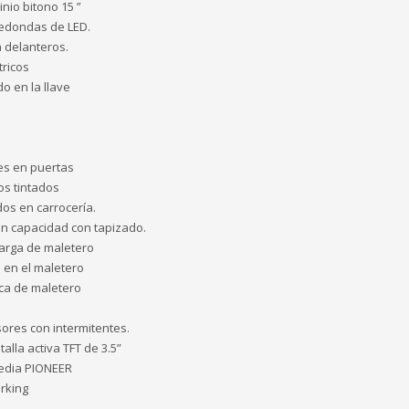
nio bitono 15 ”
redondas de LED.
a delanteros.
tricos
o en la llave
les en puertas
os tintados
os en carrocería.
an capacidad con tapizado.
arga de maletero
 en el maletero
ica de maletero
sores con intermitentes.
alla activa TFT de 3.5”
media PIONEER
rking