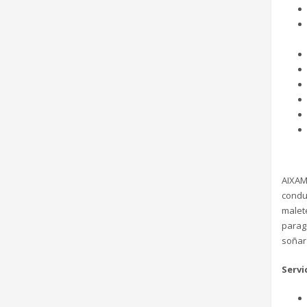
AIXAM
condu
malete
parag
soñar 
Servi