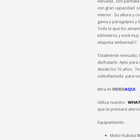
elevada , con pantalla
con gran capacidad (v
interior . Su altura y
gama y paragolpes y b
Todo lo que los amant
kilómetros y está muy
etiqueta ambiental C.
Totalmente revisado, l
disfrutarlo. Apto para
desde los 15 años. T
videollamada para ver
Mira mi
VIDEO
AQUI
Utiliza nuestro
WHAT
que te prestará atenc
Equipamiento:
Motor Kubota 8