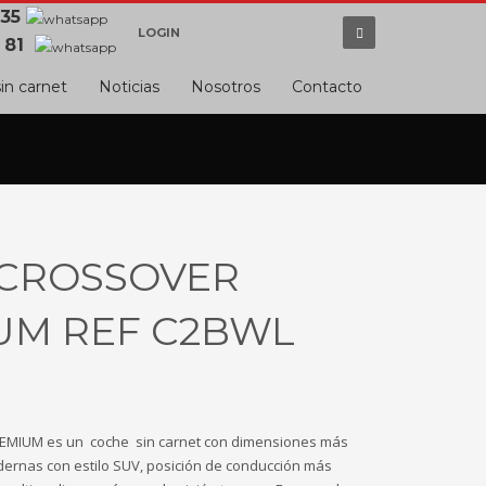
 35
LOGIN
 81
in carnet
Noticias
Nosotros
Contacto
 CROSSOVER
UM REF C2BWL
MIUM es un coche sin carnet con dimensiones más
dernas con estilo SUV, posición de conducción más