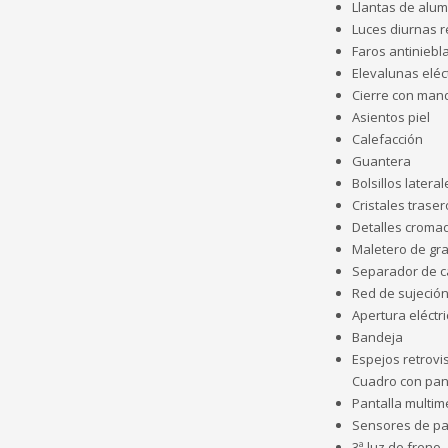
Llantas de alumi
Luces diurnas 
Faros antiniebl
Elevalunas eléc
Cierre con mand
Asientos piel
Calefacción
Guantera
Bolsillos latera
Cristales traser
Detalles cromad
Maletero de gr
Separador de c
Red de sujeción
Apertura eléctr
Bandeja
Espejos retrovi
Cuadro con pant
Pantalla multi
Sensores de pa
3ª luz de freno