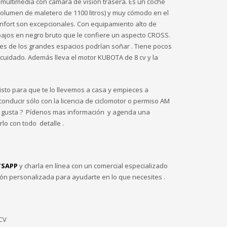
 multimedia con cámara de visión trasera. Es un coche
olumen de maletero de 1100 litros) y muy cómodo en el
 confort son excepcionales. Con equipamiento alto de
ajos en negro bruto que le confiere un aspecto CROSS.
es de los grandes espacios podrían soñar . Tiene pocos
 cuidado. Además lleva el motor KUBOTA de 8 cv y la
isto para que te lo llevemos a casa y empieces a
 conducir sólo con la licencia de ciclomotor o permiso AM
e gusta ? Pídenos mas información y agenda una
lo con todo detalle .
SAPP
y charla en línea con un comercial especializado
ión personalizada para ayudarte en lo que necesites .
CV