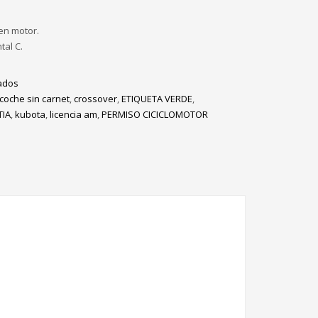
en motor.
tal C.
ados
coche sin carnet
,
crossover
,
ETIQUETA VERDE
,
IA
,
kubota
,
licencia am
,
PERMISO CICICLOMOTOR