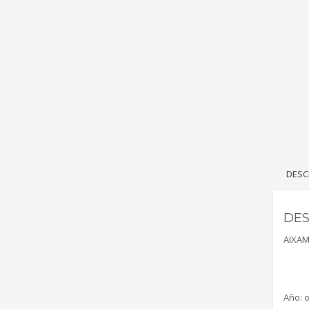
DESC
DES
AIXAM
Año: o