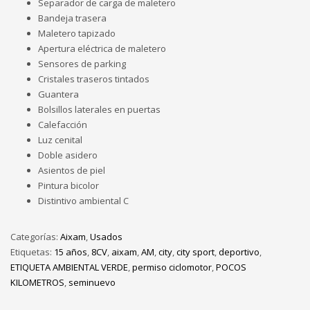
Separador de carga de maletero
Bandeja trasera
Maletero tapizado
Apertura eléctrica de maletero
Sensores de parking
Cristales traseros tintados
Guantera
Bolsillos laterales en puertas
Calefacción
Luz cenital
Doble asidero
Asientos de piel
Pintura bicolor
Distintivo ambiental C
Categorías:
Aixam
,
Usados
Etiquetas:
15 años
,
8CV
,
aixam
,
AM
,
city
,
city sport
,
deportivo
,
ETIQUETA AMBIENTAL VERDE
,
permiso ciclomotor
,
POCOS
KILOMETROS
,
seminuevo