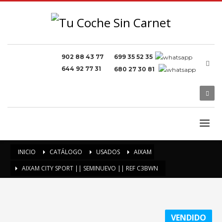
902 88 43 77
699 35 52 35
644 92 77 31
680 27 30 81
INICIO
CATÁLOGO
USADOS
AIXAM
AIXAM CITY SPORT || SEMINUEVO || REF C3BWN
VENDIDO