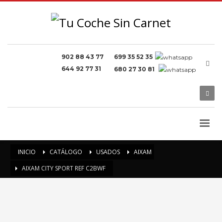
902 88 43 77
699 35 52 35
644 92 77 31
680 27 30 81
INICIO
CATÁLOGO
USADOS
AIXAM
AIXAM CITY SPORT REF C2BWF