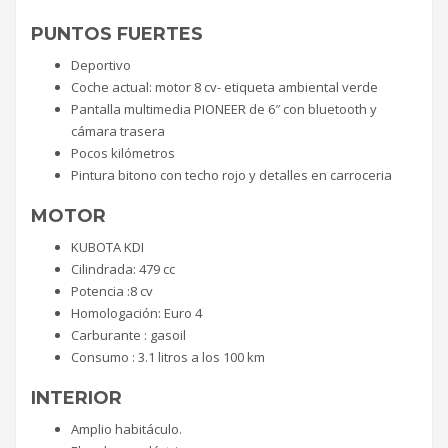
PUNTOS FUERTES
Deportivo
Coche actual: motor 8 cv- etiqueta ambiental verde
Pantalla multimedia PIONEER de 6″ con bluetooth y
cámara trasera
Pocos kilómetros
Pintura bitono con techo rojo y detalles en carroceria
MOTOR
KUBOTA KDI
Cilindrada: 479 cc
Potencia :8 cv
Homologación: Euro 4
Carburante : gasoil
Consumo : 3.1 litros a los 100 km
INTERIOR
Amplio habitáculo.