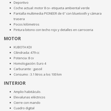
Deportivo
Coche actual: motor 8 cv- etiqueta ambiental verde
Pantalla multimedia PIONEER de 6″ con bluetooth y cámara
trasera
Pocos kilómetros
Pintura bitono con techo rojo y detalles en carroceria
MOTOR
KUBOTA KDI
Cilindrada: 479 cc
Potencia :8 cv
Homologación: Euro 4
Carburante : gasoil
Consumo : 3.1 litros a los 100 km
INTERIOR
Amplio habitáculo.
Elevalunas eléctricos
Cierre con mando
Cuadro digital