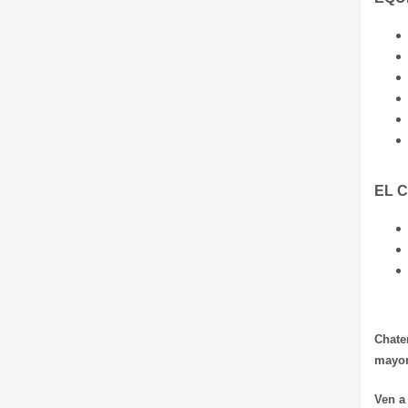
EL C
Chate
mayor
Ven a