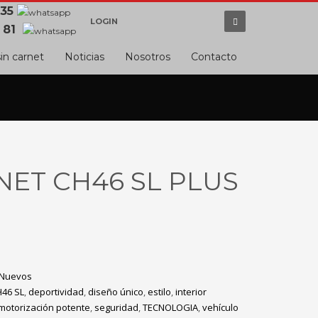
 35
LOGIN
 81
in carnet
Noticias
Nosotros
Contacto
ET CH46 SL PLUS
Nuevos
H46 SL
,
deportividad
,
diseño único
,
estilo
,
interior
motorización potente
,
seguridad
,
TECNOLOGIA
,
vehículo