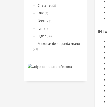
Chatenet
(23)
Due
(1)
Grecav
(1)
Jdm
(1)
INT
Ligier
(56)
Microcar de segunda mano
(71)