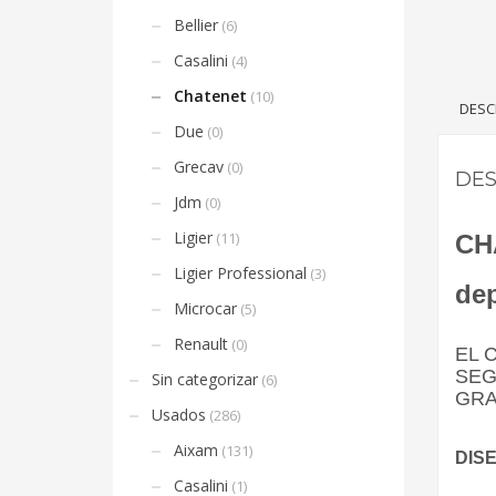
Bellier
(6)
Casalini
(4)
Chatenet
(10)
DESC
Due
(0)
Grecav
(0)
DES
Jdm
(0)
Ligier
(11)
CH
Ligier Professional
(3)
dep
Microcar
(5)
Renault
(0)
EL 
SEG
Sin categorizar
(6)
GRA
Usados
(286)
Aixam
(131)
DIS
Casalini
(1)