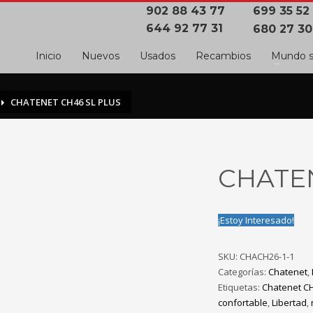
902 88 43 77
699 35 52
644 92 77 31
680 27 30
Inicio
Nuevos
Usados
Recambios
Mundo s
CHATENET CH46 SL PLUS
CHATEN
¡Estoy Interesado!
SKU:
CHACH26-1-1
Categorías:
Chatenet
,
Etiquetas:
Chatenet C
confortable
,
Libertad
,