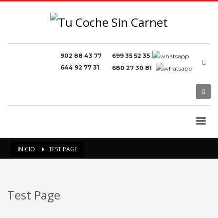
902 88 43 77
699 35 52 35
644 92 77 31
680 27 30 81
INICIO
TEST PAGE
Test Page